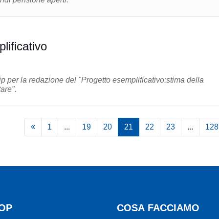
lificativo
ip per la redazione del "Progetto esemplificativo:stima della
are".
1
...
19
20
21
22
23
...
128
OP
COSA FACCIAMO