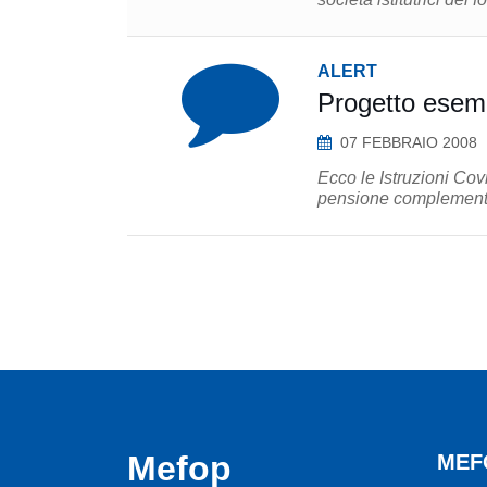
ALERT
Progetto esemp
07 FEBBRAIO 2008
Ecco le Istruzioni Cov
pensione complement
Mefop
MEF