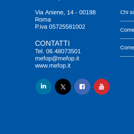
Via Aniene, 14 - 00198
Chi s
Roma
P.iva 05725581002
Come 
CONTATTI
Come 
Tel.
06.48073501
mefop@mefop.it
www.mefop.it