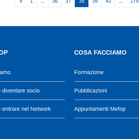
1
...
36
37
38
39
40
...
279
OP
COSA FACCIAMO
iamo
Formazione
diventare socio
Pubblicazioni
entrare nel Network
Appuntamenti Mefop