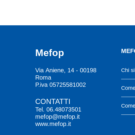
Mefop
MEF
Via Aniene, 14 - 00198
Chi s
Roma
P.iva 05725581002
Come 
CONTATTI
Come 
Tel.
06.48073501
mefop@mefop.it
www.mefop.it