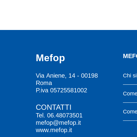
Mefop
MEF
Via Aniene, 14 - 00198
Chi s
Roma
P.iva 05725581002
Come 
CONTATTI
Come 
Tel.
06.48073501
mefop@mefop.it
www.mefop.it