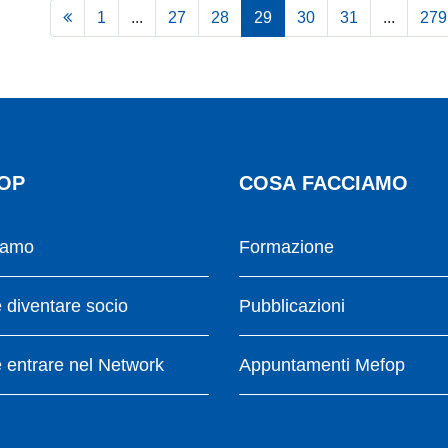
1
...
27
28
29
30
31
...
279
OP
COSA FACCIAMO
iamo
Formazione
diventare socio
Pubblicazioni
entrare nel Network
Appuntamenti Mefop