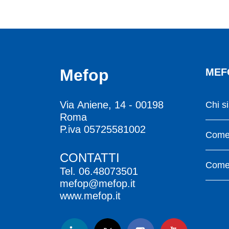
Mefop
MEF
Via Aniene, 14 - 00198
Chi s
Roma
P.iva 05725581002
Come 
CONTATTI
Come 
Tel.
06.48073501
mefop@mefop.it
www.mefop.it