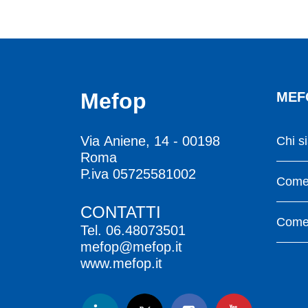
Mefop
MEF
Via Aniene, 14 - 00198
Chi s
Roma
P.iva 05725581002
Come 
CONTATTI
Come 
Tel.
06.48073501
mefop@mefop.it
www.mefop.it