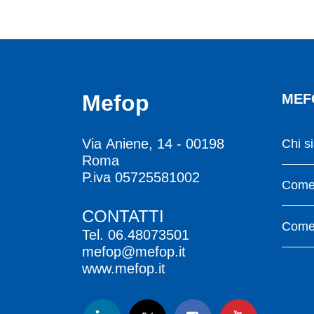
Mefop
MEF
Via Aniene, 14 - 00198
Chi s
Roma
P.iva 05725581002
Come 
CONTATTI
Come 
Tel.
06.48073501
mefop@mefop.it
www.mefop.it