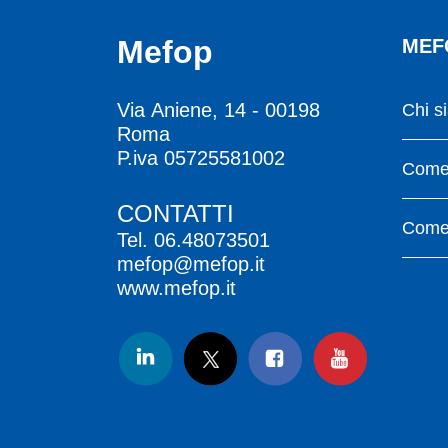
Mefop
MEF
Via Aniene, 14 - 00198
Chi s
Roma
P.iva 05725581002
Come 
CONTATTI
Come 
Tel.
06.48073501
mefop@mefop.it
www.mefop.it