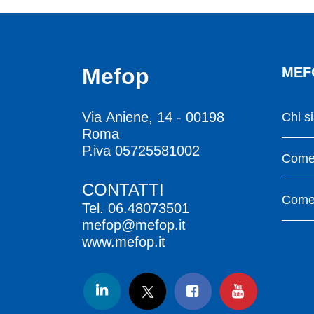
Mefop
MEF
Via Aniene, 14 - 00198
Chi s
Roma
P.iva 05725581002
Come 
CONTATTI
Come 
Tel.
06.48073501
mefop@mefop.it
www.mefop.it