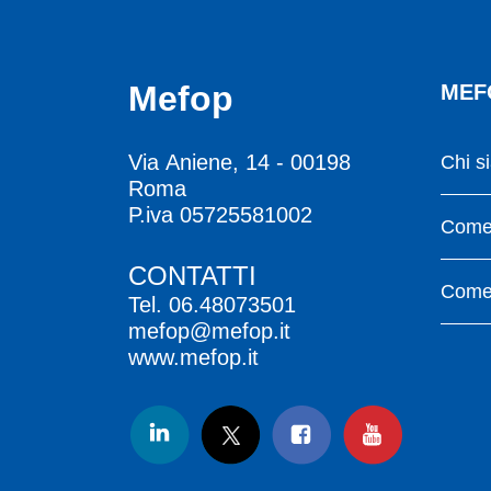
Mefop
MEF
Via Aniene, 14 - 00198
Chi s
Roma
P.iva 05725581002
Come 
CONTATTI
Come 
Tel.
06.48073501
mefop@mefop.it
www.mefop.it