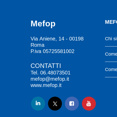
Mefop
MEF
Via Aniene, 14 - 00198
Chi s
Roma
P.iva 05725581002
Come 
CONTATTI
Come 
Tel.
06.48073501
mefop@mefop.it
www.mefop.it