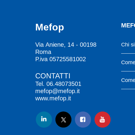
Mefop
MEF
Via Aniene, 14 - 00198
Chi s
Roma
P.iva 05725581002
Come 
CONTATTI
Come 
Tel.
06.48073501
mefop@mefop.it
www.mefop.it