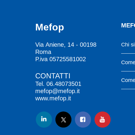
Mefop
MEF
Via Aniene, 14 - 00198
Chi s
Roma
P.iva 05725581002
Come 
CONTATTI
Come 
Tel.
06.48073501
mefop@mefop.it
www.mefop.it