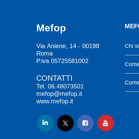
Mefop
MEF
Via Aniene, 14 - 00198
Chi s
Roma
P.iva 05725581002
Come 
CONTATTI
Come 
Tel.
06.48073501
mefop@mefop.it
www.mefop.it