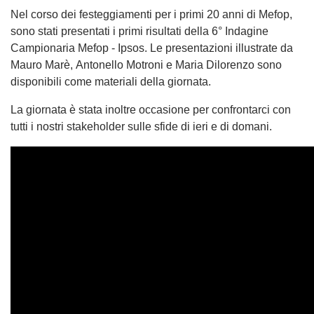
Nel corso dei festeggiamenti per i primi 20 anni di Mefop,
sono stati presentati i primi risultati della 6° Indagine
Campionaria Mefop - Ipsos. Le presentazioni illustrate da
Mauro Marè, Antonello Motroni e Maria Dilorenzo sono
disponibili come materiali della giornata.
La giornata è stata inoltre occasione per confrontarci con
tutti i nostri stakeholder sulle sfide di ieri e di domani.