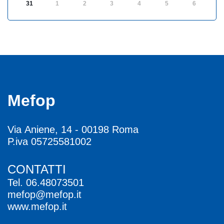
31
1
2
3
4
5
6
Mefop
Via Aniene, 14 - 00198 Roma
P.iva 05725581002
CONTATTI
Tel.
06.48073501
mefop@mefop.it
www.mefop.it