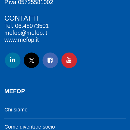
P.iva 05725581002
CONTATTI
Tel.
06.48073501
mefop@mefop.it
www.mefop.it
MEFOP
Chi siamo
Come diventare socio