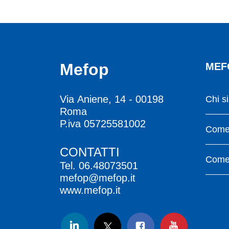
Mefop
MEF
Via Aniene, 14 - 00198
Chi s
Roma
P.iva 05725581002
Come 
CONTATTI
Come 
Tel.
06.48073501
mefop@mefop.it
www.mefop.it