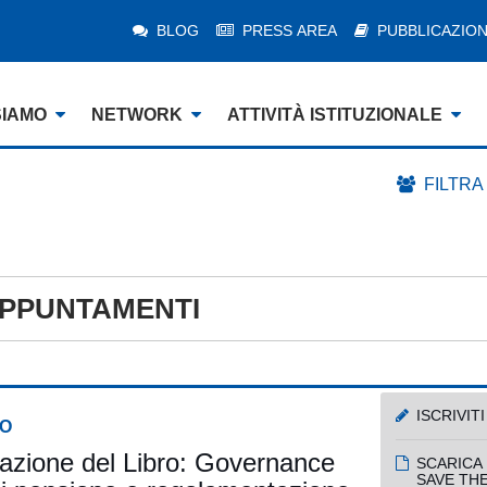
BLOG
PRESS AREA
PUBBLICAZION
SIAMO
NETWORK
ATTIVITÀ ISTITUZIONALE
FILTRA
PPUNTAMENTI
ISCRIVITI
O
azione del Libro: Governance
SCARICA 
SAVE TH