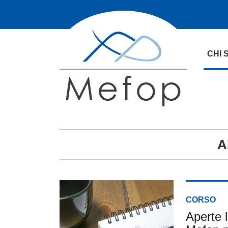
CHI 
A
CORSO
Aperte l