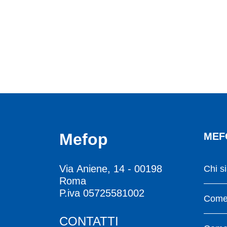
Mefop
MEF
Via Aniene, 14 - 00198
Chi s
Roma
P.iva 05725581002
Come 
CONTATTI