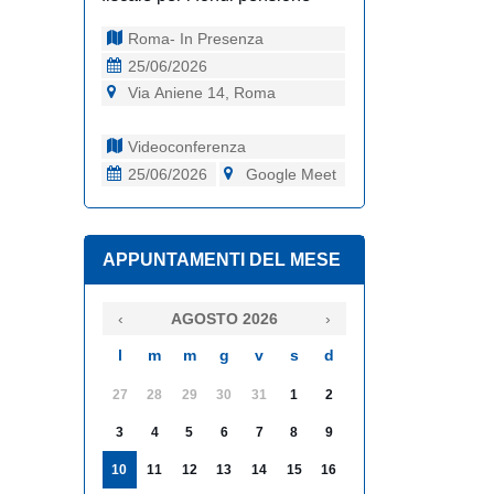
Roma- In Presenza
25/06/2026
Via Aniene 14, Roma
Videoconferenza
25/06/2026
Google Meet
APPUNTAMENTI DEL MESE
‹
AGOSTO 2026
›
l
m
m
g
v
s
d
27
28
29
30
31
1
2
3
4
5
6
7
8
9
10
11
12
13
14
15
16