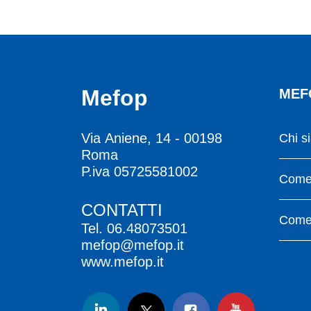
Mefop
MEF
Via Aniene, 14 - 00198
Chi s
Roma
P.iva 05725581002
Come 
CONTATTI
Come 
Tel.
06.48073501
mefop@mefop.it
www.mefop.it