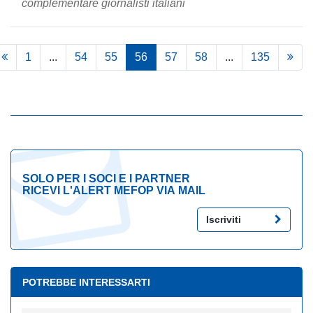
complementare giornalisti italiani
1
...
54
55
56
57
58
...
135
SOLO PER I SOCI E I PARTNER
RICEVI L'ALERT MEFOP VIA MAIL
Iscriviti
POTREBBE INTERESSARTI