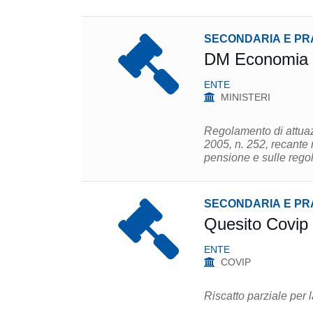
SECONDARIA E PR
DM Economia e
ENTE
MINISTERI
Regolamento di attuazione dell'articolo
2005, n. 252, recante norme sui criteri e limiti di investimento delle risorse dei fondi
pensione e sul
SECONDARIA E PR
Quesito Covip
ENTE
COVIP
Riscatto parziale per l