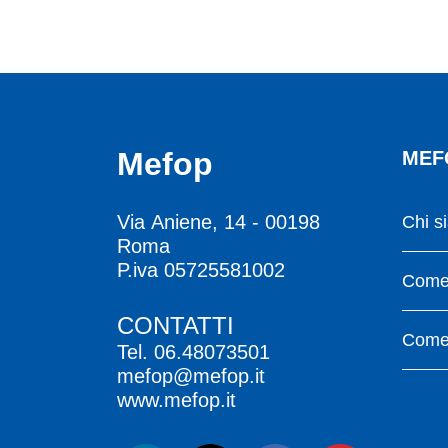
Mefop
MEF
Via Aniene, 14 - 00198
Chi s
Roma
P.iva 05725581002
Come 
CONTATTI
Come 
Tel.
06.48073501
mefop@mefop.it
www.mefop.it