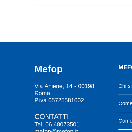
Mefop
MEF
Via Aniene, 14 - 00198
Chi s
Roma
P.iva 05725581002
Come 
CONTATTI
Come 
Tel.
06.48073501
mefop@mefop.it