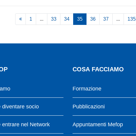
1
...
33
34
35
36
37
...
135
OP
COSA FACCIAMO
iamo
Formazione
diventare socio
Pubblicazioni
entrare nel Network
Appuntamenti Mefop