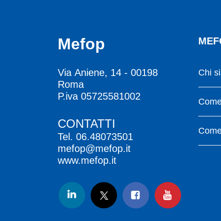
Mefop
MEF
Via Aniene, 14 - 00198
Chi s
Roma
P.iva 05725581002
Come 
CONTATTI
Come 
Tel.
06.48073501
mefop@mefop.it
www.mefop.it