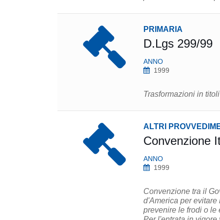
PRIMARIA
D.Lgs 299/99
ANNO
1999
Trasformazioni in titol
ALTRI PROVVEDIME
Convenzione I
ANNO
1999
Convenzione tra il Gov
d'America per evitare 
prevenire le frodi o le evasioni fiscali. (Accordo r
Per l'entrata in vigore