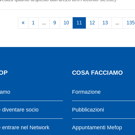
1
...
9
10
11
12
13
...
135
OP
COSA FACCIAMO
iamo
Formazione
diventare socio
Pubblicazioni
entrare nel Network
Appuntamenti Mefop