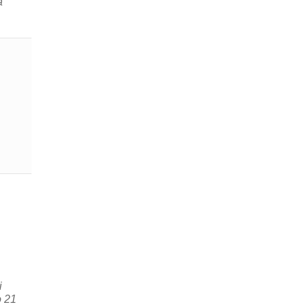
a
i
o 21