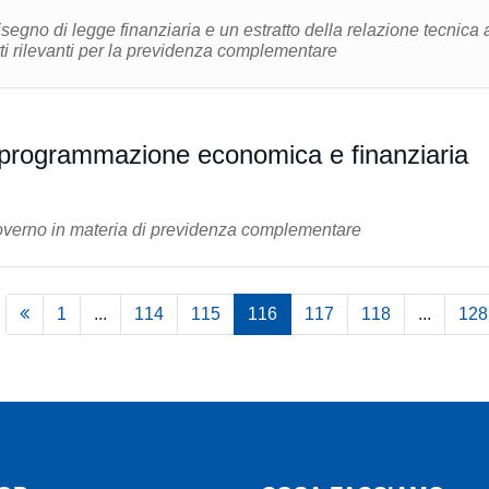
segno di legge finanziaria e un estratto della relazione tecnica 
arti rilevanti per la previdenza complementare
programmazione economica e finanziaria
governo in materia di previdenza complementare
1
...
114
115
116
117
118
...
128