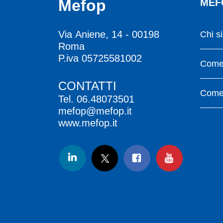
Mefop
MEF
Via Aniene, 14 - 00198
Chi s
Roma
P.iva 05725581002
Come 
CONTATTI
Come 
Tel.
06.48073501
mefop@mefop.it
www.mefop.it