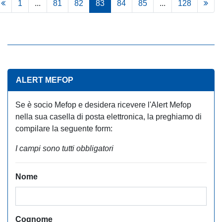
1
...
81
82
83
84
85
...
128
ALERT MEFOP
Se è socio Mefop e desidera ricevere l'Alert Mefop
nella sua casella di posta elettronica, la preghiamo di
compilare la seguente form:
I campi sono tutti obbligatori
Nome
Cognome