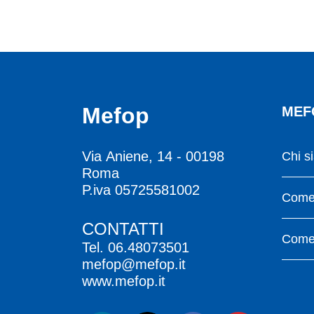
Mefop
MEF
Via Aniene, 14 - 00198
Chi s
Roma
P.iva 05725581002
Come 
CONTATTI
Come 
Tel.
06.48073501
mefop@mefop.it
www.mefop.it