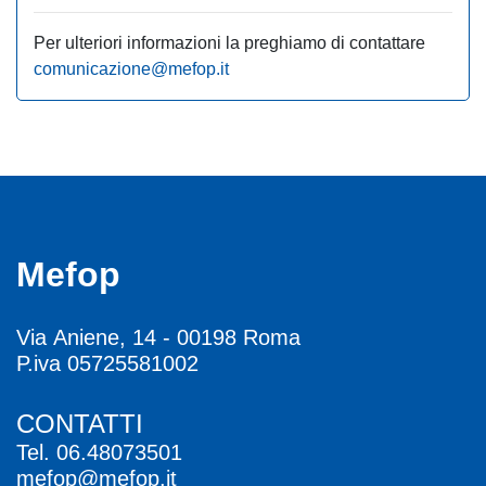
Per ulteriori informazioni la preghiamo di contattare
comunicazione@mefop.it
Mefop
Via Aniene, 14 - 00198 Roma
P.iva 05725581002
CONTATTI
Tel.
06.48073501
mefop@mefop.it