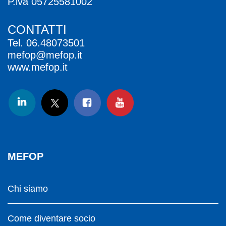
P.iva 05725581002
CONTATTI
Tel.
06.48073501
mefop@mefop.it
www.mefop.it
MEFOP
Chi siamo
Come diventare socio