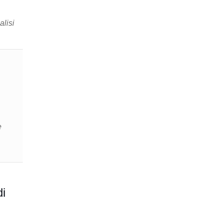
alisi
e
di