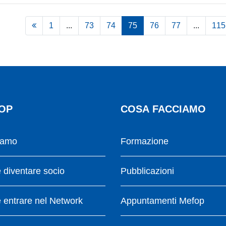
1
...
73
74
75
76
77
...
115
OP
COSA FACCIAMO
iamo
Formazione
diventare socio
Pubblicazioni
entrare nel Network
Appuntamenti Mefop