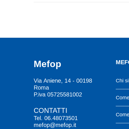
Mefop
MEF
Via Aniene, 14 - 00198
Chi s
Roma
P.iva 05725581002
Come 
CONTATTI
Come 
Tel.
06.48073501
mefop@mefop.it