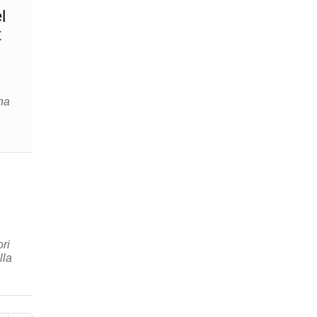
l
t
na
ri
lla