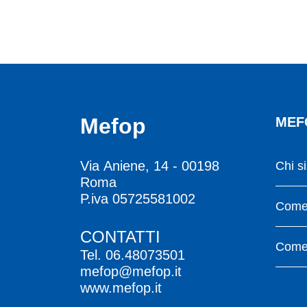
Mefop
MEF
Via Aniene, 14 - 00198
Chi s
Roma
P.iva 05725581002
Come 
CONTATTI
Come 
Tel.
06.48073501
mefop@mefop.it
www.mefop.it