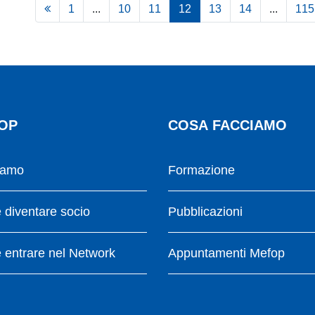
1
...
10
11
12
13
14
...
115
OP
COSA FACCIAMO
iamo
Formazione
diventare socio
Pubblicazioni
entrare nel Network
Appuntamenti Mefop