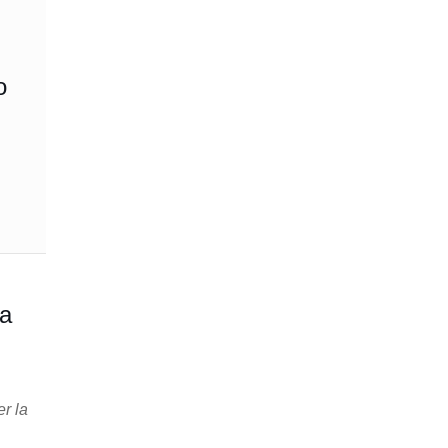
o
ta
er la