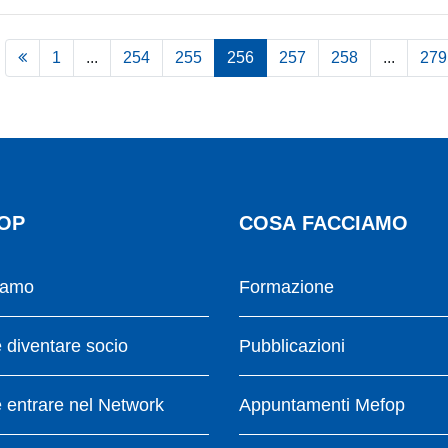
1
...
254
255
256
257
258
...
279
OP
COSA FACCIAMO
iamo
Formazione
diventare socio
Pubblicazioni
entrare nel Network
Appuntamenti Mefop