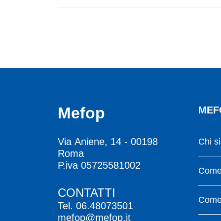
Mefop
MEF
Via Aniene, 14 - 00198
Chi s
Roma
P.iva 05725581002
Come 
CONTATTI
Come 
Tel.
06.48073501
mefop@mefop.it