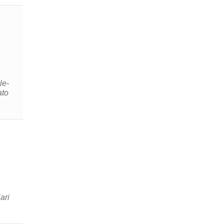
le-
ato
ari