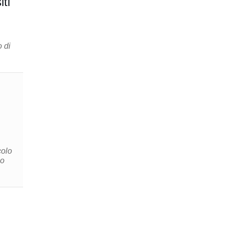
ti
o di
colo
io