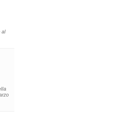
 al
lla
arzo