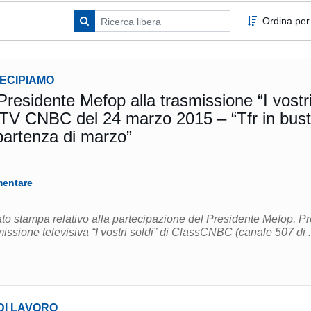
Ordina per
TECIPIAMO
Presidente Mefop alla trasmissione “I vostr
s TV CNBC del 24 marzo 2015 – “Tfr in bus
aga: la falsa partenza di marzo”
mentare
ato stampa relativo alla partecipazione del Presidente Mefop, Pr
issione televisiva “I vostri soldi” di ClassCNBC (canale 507 di .
DI LAVORO