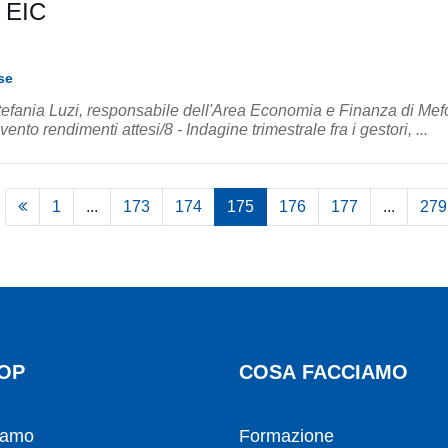
a EIC
se
tefania Luzi, responsabile dell'Area Economia e Finanza di Mef
'evento rendimenti attesi/8 - Indagine trimestrale fra i gestori, ...
1
...
173
174
175
176
177
...
279
OP
COSA FACCIAMO
iamo
Formazione