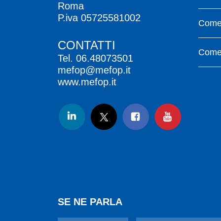
Roma
P.iva 05725581002
Come 
CONTATTI
Come 
Tel.
06.48073501
mefop@mefop.it
www.mefop.it
SE NE PARLA