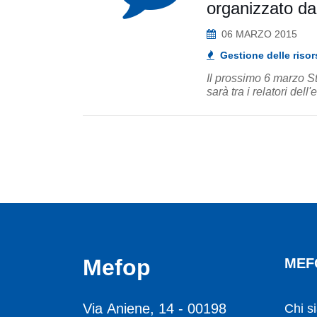
organizzato d
06 MARZO 2015
Gestione delle risor
Il prossimo 6 marzo S
sarà tra i relatori dell
Mefop
MEF
Via Aniene, 14 - 00198
Chi s