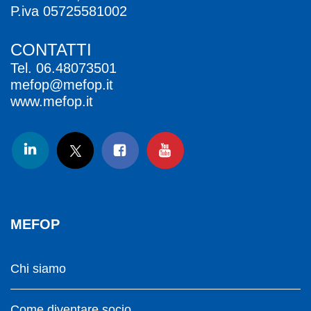
P.iva 05725581002
CONTATTI
Tel.
06.48073501
mefop@mefop.it
www.mefop.it
MEFOP
Chi siamo
Come diventare socio