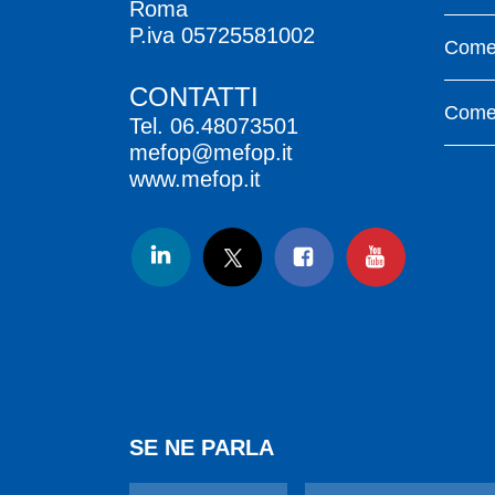
Roma
P.iva 05725581002
Come 
CONTATTI
Come 
Tel.
06.48073501
mefop@mefop.it
www.mefop.it
SE NE PARLA