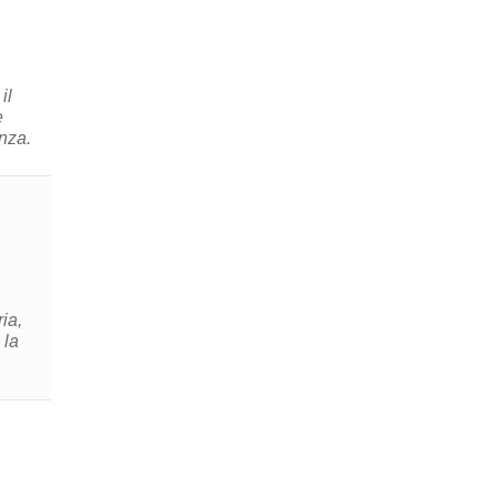
il
e
enza.
ia,
 la