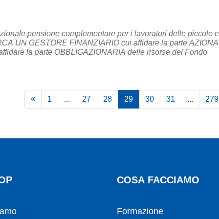
onale pensione complementare per i lavoratori delle piccole e
RCA UN GESTORE FINANZIARIO cui affidare la parte AZION
fidare la parte OBBLIGAZIONARIA delle risorse del Fondo
1
...
27
28
29
30
31
...
279
OP
COSA FACCIAMO
iamo
Formazione