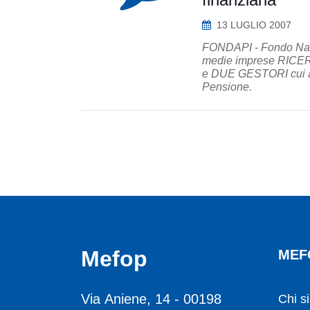
13 LUGLIO 2007
FONDAPI - Fondo Nazi
medie imprese RICE
e DUE GESTORI cui af
Pensione.
Mefop
MEF
Via Aniene, 14 - 00198
Chi s