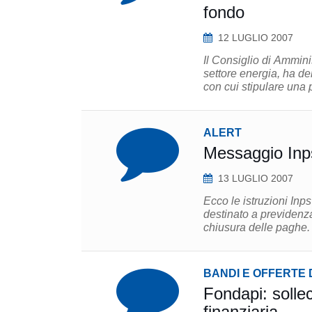
fondo
12 LUGLIO 2007
Il Consiglio di Ammin
settore energia, ha d
con cui stipulare una p
ALERT
Messaggio Inps
13 LUGLIO 2007
Ecco le istruzioni Inps
destinato a previden
chiusura delle paghe.
BANDI E OFFERTE 
Fondapi: sollecitazione pubblica di offerta per la gestione
finanziaria