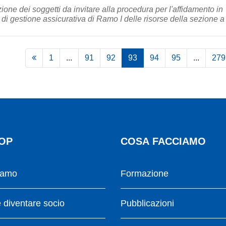
ione dei soggetti da invitare alla procedura per l'affidamento in
di gestione assicurativa di Ramo I delle risorse della sezione a .
1
...
91
92
93
94
95
...
279
OP
COSA FACCIAMO
iamo
Formazione
diventare socio
Pubblicazioni