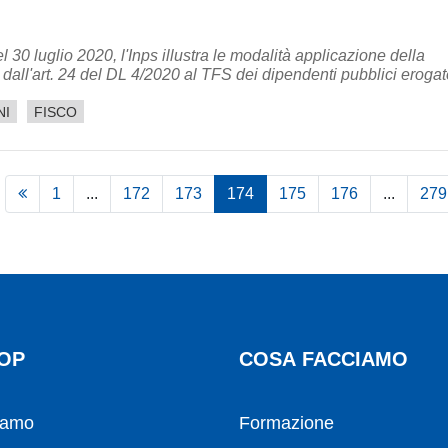
 30 luglio 2020, l'Inps illustra le modalità applicazione della
dall'art. 24 del DL 4/2020 al TFS dei dipendenti pubblici erogato
NI
FISCO
1
...
172
173
174
175
176
...
279
OP
COSA FACCIAMO
iamo
Formazione