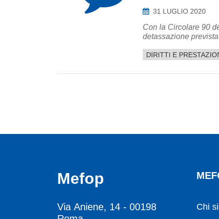
31 LUGLIO 2020
Con la Circolare 90 del
detassazione prevista 
DIRITTI E PRESTAZIO
Mefop
MEF
Via Aniene, 14 - 00198
Chi s
Roma