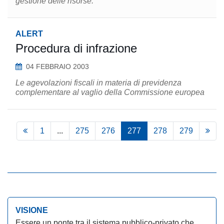
gestione delle risorse.
ALERT
Procedura di infrazione
04 FEBBRAIO 2003
Le agevolazioni fiscali in materia di previdenza
complementare al vaglio della Commissione europea
1
...
275
276
277
278
279
VISIONE
Essere un ponte tra il sistema pubblico-privato che