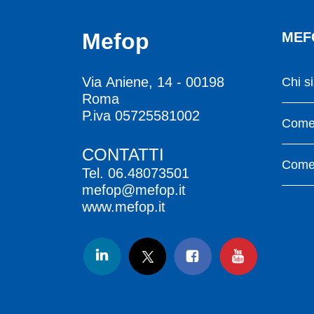
Mefop
MEF
Via Aniene, 14 - 00198
Chi s
Roma
P.iva 05725581002
Come 
CONTATTI
Come 
Tel.
06.48073501
mefop@mefop.it
www.mefop.it