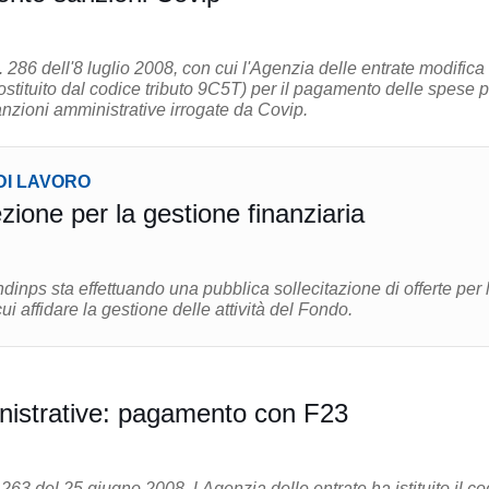
286 dell'8 luglio 2008, con cui l'Agenzia delle entrate modifica 
ostituito dal codice tributo 9C5T) per il pagamento delle spese p
anzioni amministrative irrogate da Covip.
DI LAVORO
Fondinps: Selezione per la gestione finanziaria
inps sta effettuando una pubblica sollecitazione di offerte per 
ui affidare la gestione delle attività del Fondo.
nistrative: pagamento con F23
263 del 25 giugno 2008, l Agenzia delle entrate ha istituito il co