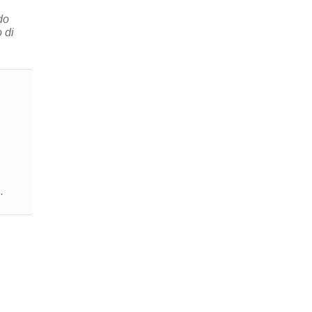
do
 di
.