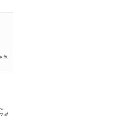
detto
ati