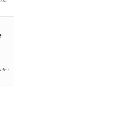
ista
e
alisi