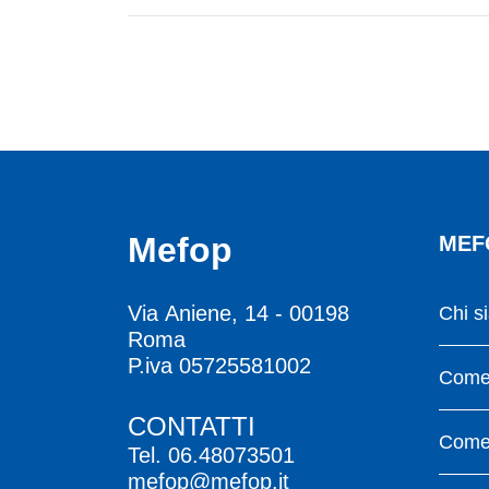
Mefop
MEF
Via Aniene, 14 - 00198
Chi s
Roma
P.iva 05725581002
Come 
CONTATTI
Come 
Tel.
06.48073501
mefop@mefop.it