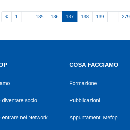
1
...
135
136
137
138
139
...
279
OP
COSA FACCIAMO
iamo
Formazione
diventare socio
Pubblicazioni
entrare nel Network
Appuntamenti Mefop