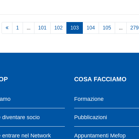
1
...
101
102
103
104
105
...
279
OP
COSA FACCIAMO
iamo
Formazione
diventare socio
Pubblicazioni
entrare nel Network
Appuntamenti Mefop