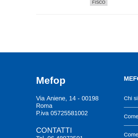
FISCO
Mefop
MEF
Via Aniene, 14 - 00198
Chi s
Roma
P.iva 05725581002
Come 
CONTATTI
Come 