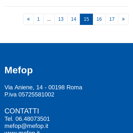
1
...
13
14
15
16
17
Mefop
Via Aniene, 14 - 00198 Roma
P.iva 05725581002
CONTATTI
Tel.
06.48073501
mefop@mefop.it