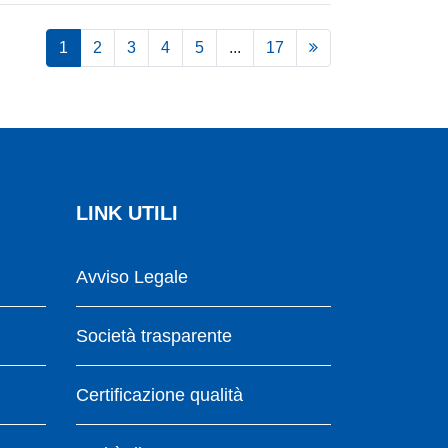
1
2
3
4
5
...
17
LINK UTILI
Avviso Legale
Società trasparente
Certificazione qualità