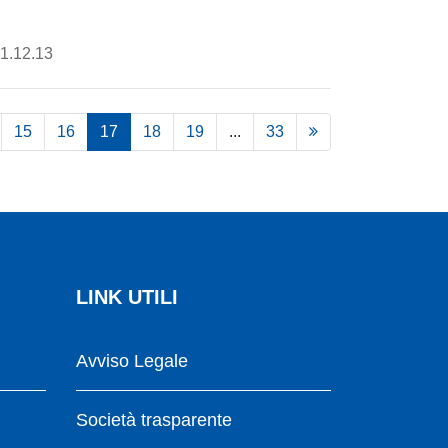
31.12.13
15
16
17
18
19
...
33
LINK UTILI
Avviso Legale
Società trasparente