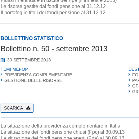
Flussi in entrata e in uscita dei Fpa (II trimestre 2013)
Le risorse gestite dai fondi pensione al 31.12.12
Il portafoglio titoli dei fondi pensione al 31.12.12
BOLLETTINO STATISTICO
Bollettino n. 50 - settembre 2013
30 SETTEMBRE 2013
TEMI MEFOP
DEST
PREVIDENZA COMPLEMENTARE
FO
GESTIONE DELLE RISORSE
PA
OP
GI
SCARICA
La situazione della previdenza complementare in Italia
La situazione dei fondi pensione chiusi (Fpc) al 30.09.13
La situazione dei fondi pensione aperti (Fpa) al 30.09.13