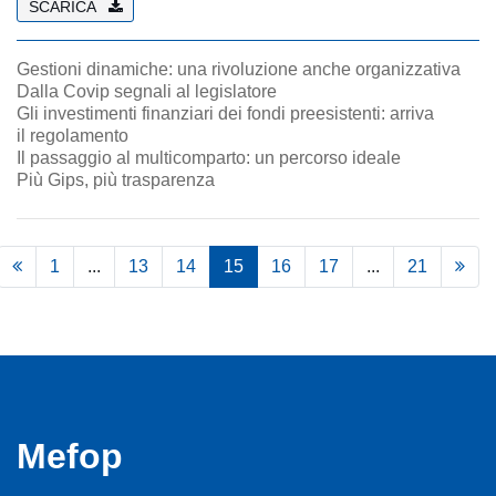
SCARICA
Gestioni dinamiche: una rivoluzione anche organizzativa
Dalla Covip segnali al legislatore
Gli investimenti finanziari dei fondi preesistenti: arriva
il regolamento
Il passaggio al multicomparto: un percorso ideale
Più Gips, più trasparenza
1
...
13
14
15
16
17
...
21
Mefop