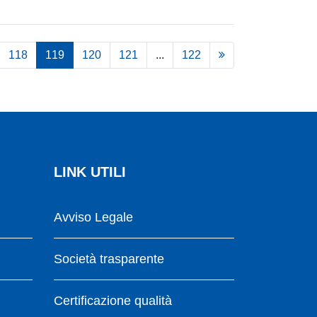
118
119
120
121
...
122
LINK UTILI
Avviso Legale
Società trasparente
Certificazione qualità