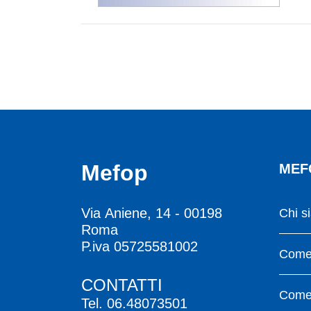
Mefop
MEF
Via Aniene, 14 - 00198
Chi s
Roma
P.iva 05725581002
Come 
CONTATTI
Come 
Tel.
06.48073501