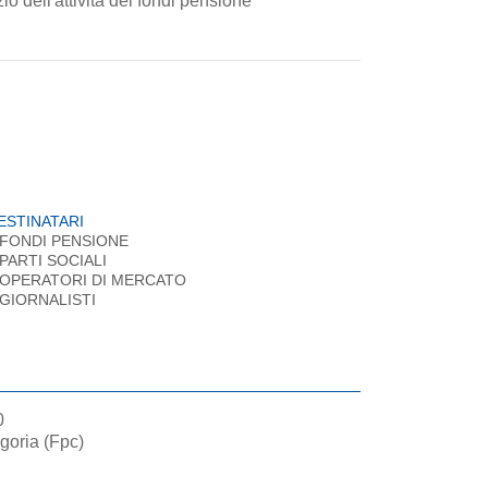
io dell'attività dei fondi pensione
ESTINATARI
FONDI PENSIONE
PARTI SOCIALI
OPERATORI DI MERCATO
GIORNALISTI
0
goria (Fpc)