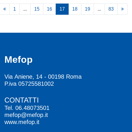
1
...
15
16
17
18
19
...
83
Mefop
Via Aniene, 14 - 00198 Roma
P.iva 05725581002
CONTATTI
Tel.
06.48073501
mefop@mefop.it
www.mefop.it