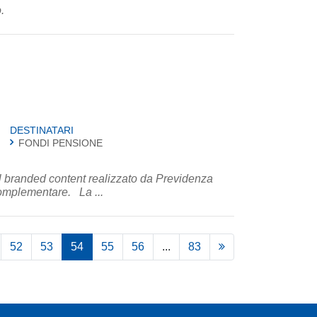
.
DESTINATARI
FONDI PENSIONE
randed content realizzato da Previdenza
Cooperativa per sensibilizzare sui vantaggi della previdenza complementare. La ...
52
53
54
55
56
...
83