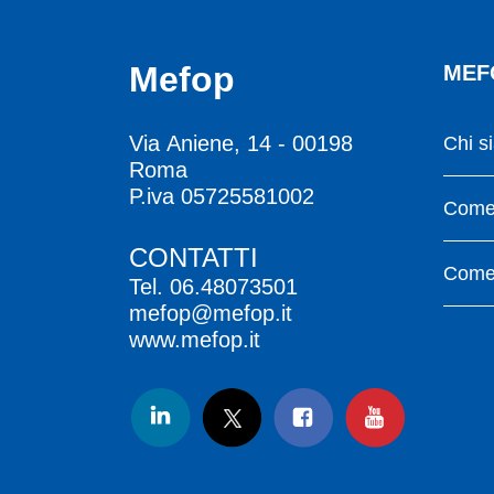
Mefop
MEF
Via Aniene, 14 - 00198
Chi s
Roma
P.iva 05725581002
Come 
CONTATTI
Come 
Tel.
06.48073501
mefop@mefop.it
www.mefop.it