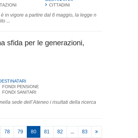
STAZIONI
CITTADINI
 è in vigore a partire dal 6 maggio, la legge n
o ...
na sfida per le generazioni,
DESTINATARI
FONDI PENSIONE
FONDI SANITARI
lla sede dell’Ateneo i risultati della ricerca
78
79
80
81
82
...
83