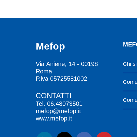
Mefop
MEF
Via Aniene, 14 - 00198
Chi s
Roma
P.iva 05725581002
Come 
CONTATTI
Come 
Tel.
06.48073501
mefop@mefop.it
www.mefop.it